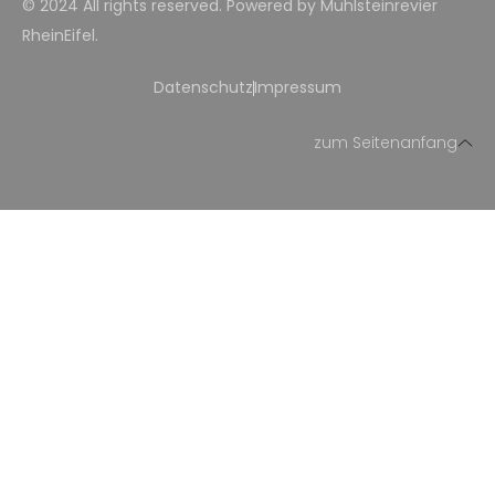
©
2024
All rights reserved. Powered by
Mühlsteinrevier
RheinEifel
.
Datenschutz
Impressum
zum Seitenanfang