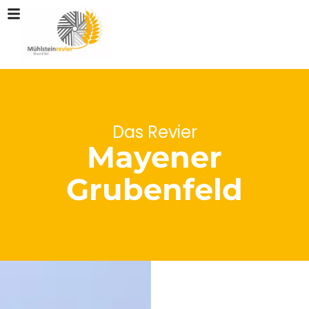
Das Revier
Mayener
Grubenfeld