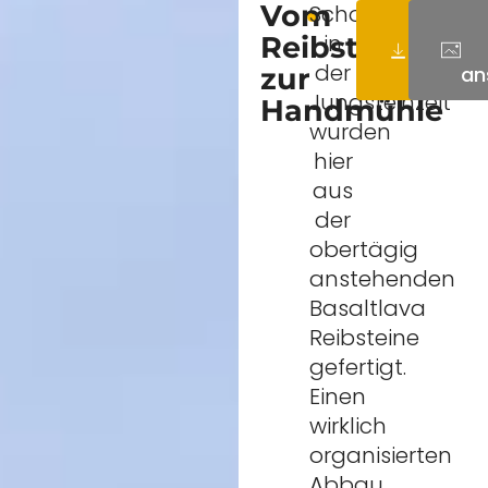
Vom
Schon
mehr
in
Reibstein
der
zur
erfahre
an
Jungsteinzeit
Handmühle
wurden
hier
aus
der
obertägig
anstehenden
Basaltlava
Reibsteine
gefertigt.
Einen
wirklich
organisierten
Abbau