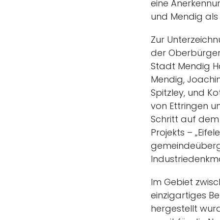
eine Anerkennu
und Mendig als
Zur Unterzeich
der Oberbürgerm
Stadt Mendig H
Mendig, Joachim
Spitzley, und K
von Ettringen u
Schritt auf dem
Projekts – „Eife
gemeindeübergr
Industriedenkmä
Im Gebiet zwisc
einzigartiges B
hergestellt wur