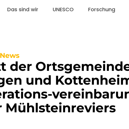
Das sind wir
UNESCO
Forschung
/ News
itt der Ortsgemeind
ngen und Kottenhei
rations-vereinbaru
r Mühlsteinreviers