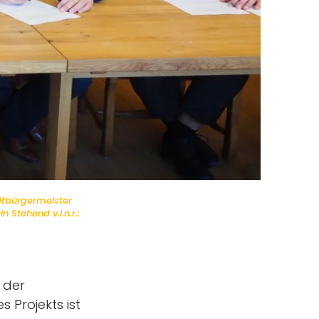
adtbürgermeister
Stehend v.l.n.r.:
 der
s Projekts ist