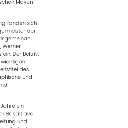
wischen Mayen
ng fanden sich
germeister der
ndsgemeinde
n, Werner
in. Der Beitritt
 wichtigen
tstitel des
graphische und
und
 Jahre ein
her Basaltlava
beitung und