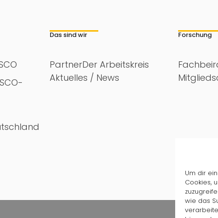
Das sind wir
Forschung
ESCO
Partner
Der Arbeitskreis
Fachbeir
Aktuelles / News
Mitglied
ESCO-
utschland
Um dir ein
Cookies, 
zuzugreif
wie das Su
verarbeite