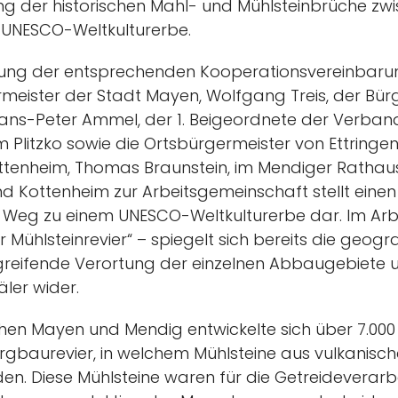
ng der historischen Mahl- und Mühlsteinbrüche z
 UNESCO-Weltkulturerbe.
nung der entsprechenden Kooperationsvereinbaru
eister der Stadt Mayen, Wolfgang Treis, der Bür
ans-Peter Ammel, der 1. Beigeordnete der Verba
 Plitzko sowie die Ortsbürgermeister von Ettringe
ottenheim, Thomas Braunstein, im Mendiger Rathaus e
nd Kottenheim zur Arbeitsgemeinschaft stellt einen
 Weg zu einem UNESCO-Weltkulturerbe dar. Im Arbei
ler Mühlsteinrevier“ – spiegelt sich bereits die geo
eifende Verortung der einzelnen Abbaugebiete 
ler wider.
hen Mayen und Mendig entwickelte sich über 7.000
ergbaurevier, in welchem Mühlsteine aus vulkanisc
den. Diese Mühlsteine waren für die Getreideverar