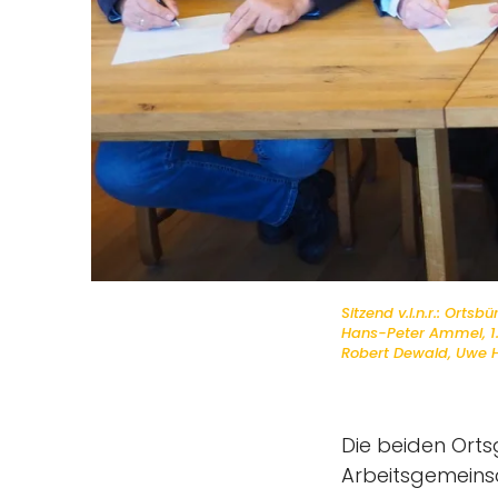
Sitzend v.l.n.r.: Ort
Hans-Peter Ammel, 1. 
Robert Dewald, Uwe 
Die beiden Ort
Arbeitsgemeinsch