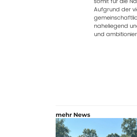
somit für die 
Aufgrund der vi
gemeinschaftli
naheliegend und
und ambitionie
mehr News