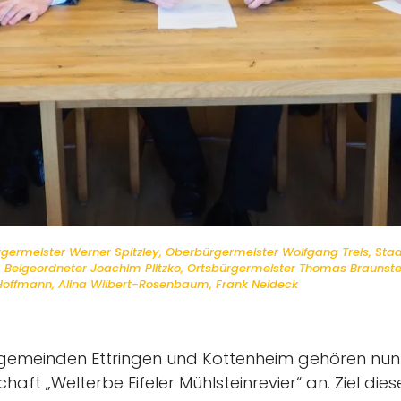
sbürgermeister Werner Spitzley, Oberbürgermeister Wolfgang Treis, St
Beigeordneter Joachim Plitzko, Ortsbürgermeister Thomas Braunstein 
Hoffmann, Alina Wilbert-Rosenbaum, Frank Neideck
sgemeinden Ettringen und Kottenheim gehören nun
aft „Welterbe Eifeler Mühlsteinrevier“ an. Ziel diese