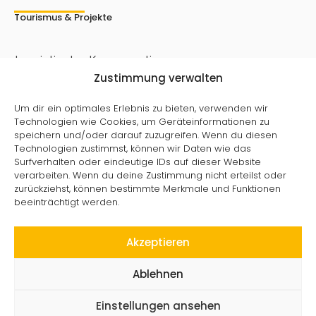
Tourismus & Projekte
touristische Kooperationen
Zustimmung verwalten
Rad- & Wanderwege
Projekte & Aktionen
KuLaDig
Um dir ein optimales Erlebnis zu bieten, verwenden wir
Technologien wie Cookies, um Geräteinformationen zu
speichern und/oder darauf zuzugreifen. Wenn du diesen
Technologien zustimmst, können wir Daten wie das
Surfverhalten oder eindeutige IDs auf dieser Website
verarbeiten. Wenn du deine Zustimmung nicht erteilst oder
zurückziehst, können bestimmte Merkmale und Funktionen
beeinträchtigt werden.
©
2024
All rights reserved. Powered by
Mühlsteinrevier
RheinEifel
.
Akzeptieren
Datenschutz
Impressum
Ablehnen
zum Seitenanfang
Einstellungen ansehen